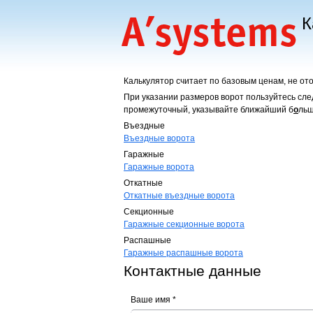
К
Калькулятор считает по базовым ценам, не от
При указании размеров ворот пользуйтесь сл
промежуточный, указывайте ближайший б
о
ль
Въездные
Въездные ворота
Гаражные
Гаражные ворота
Откатные
Откатные въездные ворота
Секционные
Гаражные секционные ворота
Распашные
Гаражные распашные ворота
Контактные данные
Ваше имя
*