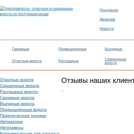
Продукция
Дилерам
Новости
Гаражные
Промышленные
Въездные
Секционные
Откатные ворота
Распашные
ворота
Отзывы наших клиен
Откатные ворота
Секционные ворота
Распашные ворота
Гаражные ворота
Въездные ворота
Промышленные ворота
Перегрузочная техника
Автоматика
Автонавесы
Комплектующие для откатных