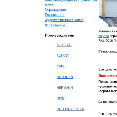
ворот
Ограждения
Рольставни
Художественная ковка
Шлагбаумы
Компания «
Производители
ворота
сери
RAL 9016 (б
ALUTECH
Сетка скидо
ALBANY
CAME
Все цены ук
Экономия 
DOORHAN
Примечание
-условия а
HERMANN
-ворота мог
NICE
Сетка скид
ROLLING CENTER
Все цены ук