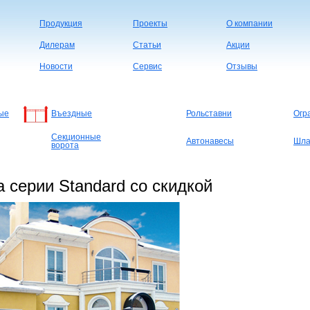
Продукция
Проекты
О компании
Дилерам
Статьи
Акции
Новости
Сервис
Отзывы
ые
Въездные
Рольставни
Огр
Секционные
Автонавесы
Шла
ворота
 серии Standard со скидкой