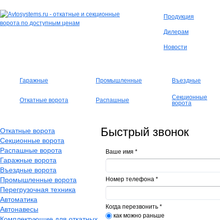
Продукция
Дилерам
Новости
Гаражные
Промышленные
Въездные
Секционные
Откатные ворота
Распашные
ворота
Быстрый звонок
Откатные ворота
Секционные ворота
Распашные ворота
Ваше имя
*
Гаражные ворота
Въездные ворота
Промышленные ворота
Номер телефона
*
Перегрузочная техника
Автоматика
Когда перезвонить
*
Автонавесы
как можно раньше
Комплектующие для откатных