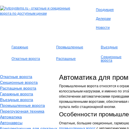
Продукция
Дилерам
Новости
Гаражные
Промышленные
Въездные
Секционные
Откатные ворота
Распашные
ворота
Автоматика для про
Откатные ворота
Секционные ворота
Промышленные ворота относятся к ограж
Распашные ворота
колоссальным нагрузкам, и именно по это
Гаражные ворота
обеспечении автоматическими приводами
Въездные ворота
промышленными воротами, обеспечивая 
Промышленные ворота
пульта либо стационарной кнопки.
Перегрузочная техника
Особенности промышле
Автоматика
Автонавесы
Откатные, большие секционные, гармошка
Комплектующие для откатных
промышленных ворот
с автоматическим п