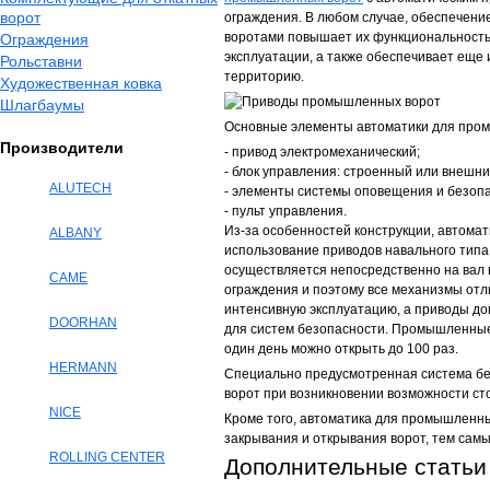
ворот
ограждения. В любом случае, обеспечен
воротами повышает их функциональность 
Ограждения
эксплуатации, а также обеспечивает еще
Рольставни
территорию.
Художественная ковка
Шлагбаумы
Основные элементы автоматики для про
Производители
- привод электромеханический;
- блок управления: строенный или внешни
ALUTECH
- элементы системы оповещения и безопа
- пульт управления.
Из-за особенностей конструкции, автом
ALBANY
использование приводов навального типа.
осуществляется непосредственно на вал в
CAME
ограждения и поэтому все механизмы от
интенсивную эксплуатацию, а приводы д
DOORHAN
для систем безопасности. Промышленные
один день можно открыть до 100 раз.
HERMANN
Специально предусмотренная система бе
ворот при возникновении возможности ст
NICE
Кроме того, автоматика для промышленны
закрывания и открывания ворот, тем самы
ROLLING CENTER
Дополнительные статьи