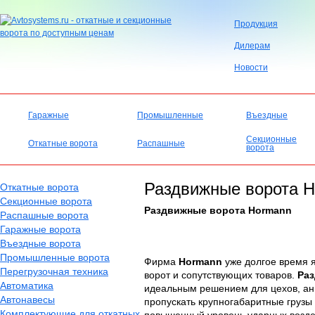
Продукция
Дилерам
Новости
Гаражные
Промышленные
Въездные
Секционные
Откатные ворота
Распашные
ворота
Раздвижные ворота 
Откатные ворота
Секционные ворота
Раздвижные ворота Hormann
Распашные ворота
Гаражные ворота
Въездные ворота
Промышленные ворота
Фирма
Hormann
уже долгое время я
Перегрузочная техника
ворот и сопутствующих товаров.
Ра
Автоматика
идеальным решением для цехов, анг
Автонавесы
пропускать крупногабаритные грузы
Комплектующие для откатных