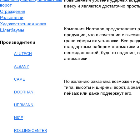
повышенный уровень ударных возде
ворот
к весу и являются достаточно прос
Ограждения
Рольставни
Художественная ковка
Компания Hormann предоставляет 
Шлагбаумы
продукции, что в сочетании с высок
грани сферы их установки. Все раз
Производители
стандартным набором автоматики 
неожиданностей, будь то падение, 
ALUTECH
автоматики.
ALBANY
CAME
По желанию заказчика возможен ин
типа, высоты и ширины ворот, а зна
DOORHAN
пейзаж или даже подчеркнут его.
HERMANN
NICE
ROLLING CENTER