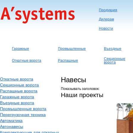
Продукция
Дилерам
Новости
Гаражные
Промышленные
Въездные
Секционные
Откатные ворота
Распашные
ворота
Навесы
Откатные ворота
Секционные ворота
Показывать заголовок:
Распашные ворота
Наши проекты
Гаражные ворота
Въездные ворота
Промышленные ворота
Перегрузочная техника
Автоматика
Автонавесы
Комплектующие для откатных