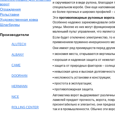
и скручиваются в виде рулона, благодаря
ворот
специальном коробе. Они еще напоминают
Ограждения
из более прочных и широких профилей – 
Рольставни
Эти
противопожарные рулонные ворота
Художественная ковка
Особенно надежно зарекомендовали себя в
Шлагбаумы
улицы. Многие из них могут функциониро
маленький пульт управления, что являетс
Производители
Если будет отключено электричество, то 
применением пружинно-инерционного ме
ALUTECH
Они имеют ряд преимуществ перед други
• экономия места, открываются вертикаль
ALBANY
• хорошая и надежная защита от нежелат
CAME
• защита от природных факторов – солнца,
• невысокая цена и высокая долговечность
DOORHAN
• несложность установки и конструкции;
• простота в эксплуатации;
HERMANN
• противопожарная защита.
Автоматика ворот выдерживает различные
NICE
ламелей придает прочность, ворота, пок
презентабельно и элегантно, они предна
ROLLING CENTER
так и в промышленности. Обычно эти вор