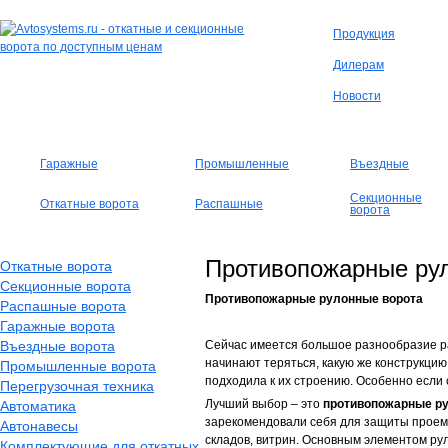
Продукция
Дилерам
Новости
Гаражные
Промышленные
Въездные
Секционные
Откатные ворота
Распашные
ворота
Противопожарные ру
Откатные ворота
Секционные ворота
Противопожарные рулонные ворота
Распашные ворота
Гаражные ворота
Въездные ворота
Сейчас имеется большое разнообразие р
начинают теряться, какую же конструкцию
Промышленные ворота
подходила к их строению. Особенно если
Перегрузочная техника
Лучший выбор – это
противопожарные р
Автоматика
зарекомендовали себя для защиты проемо
Автонавесы
складов, витрин. Основным элементом ру
Комплектующие для откатных