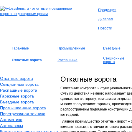
Продукция
Дилерам
Новости
Гаражные
Промышленные
Въездные
Секционные
Откатные ворота
Распашные
ворота
Откатные ворота
Откатные ворота
Секционные ворота
Сочетание комфорта и функциональности, 
Распашные ворота
Суть их действия немного напоминает дв
Гаражные ворота
сдвигается в сторону, тем самым открыва
Въездные ворота
многих сооружениях: гаражах, производс
Промышленные ворота
распространены подобные конструкции дл
Перегрузочная техника
коттеджей.
Автоматика
Главное преимущество откатных ворот – 
Автонавесы
компактностью, в отличие от своих распа
Комплектующие для откатных