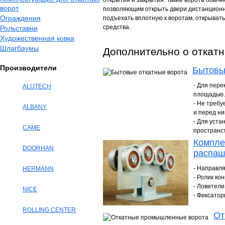
открытия и закрытия. Такие ворота обыч
ворот
позволяющим открыть двери дистанционно
Ограждения
подъехать вплотную к воротам, открывать
средства.
Рольставни
Художественная ковка
Шлагбаумы
Дополнительно о откат
Производители
Бытовы
- Для пер
ALUTECH
площадью.
- Не требу
ALBANY
и перед ни
- Для уста
CAME
пространс
Компле
DOORHAN
распаш
- Направл
HERMANN
- Ролик ко
- Ловители
NICE
- Фиксатор
ROLLING CENTER
От