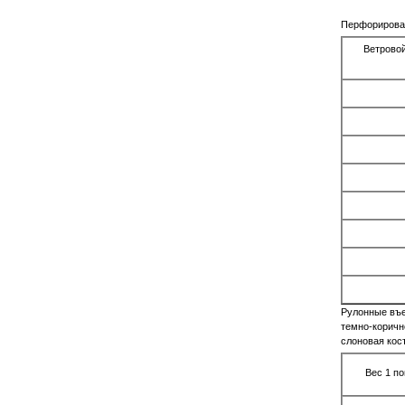
Перфорирова
Ветрово
Рулонные въе
темно-коричн
слоновая кост
Вес 1 по