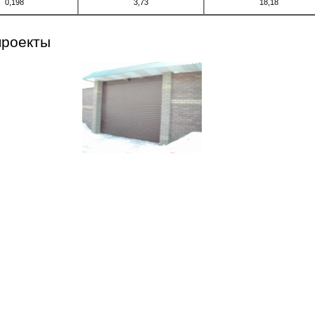
0,198
3,73
18,18
проекты