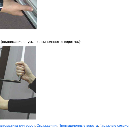
поднимание-опускание выполняется воротком).
Автоматика для ворот
,
Ограждения
,
Промышленные ворота
,
Гаражные секци