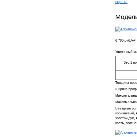
ворота
Модели
6 780 руб./м²
Усиленный эк
Вес 1 по
Толщина про
Ширина проф
Максимальная
Максимальная
Въездные рол
коричневый, 
золотой дуб, 
кость, зелена