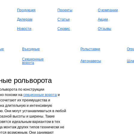
Продукция
Проекты
О компании
Дилерам
Статьи
Акции
Новости
Сервис
Отзывы
ые
Въездные
Рольставни
Огр
Секционные
Автонавесы
Шла
ворота
ные рольворота
льворота по конструкции
но похожи на
секционные ворота
и
 сочетают их преимущества и
на длительную и интенсивную
ю. Они могут устанавливаться в любой
разной высоты и ширины. Такие
овятся идеальным вариантом в тех
гда монтаж других типов технически не
ется возможным. Они занимают