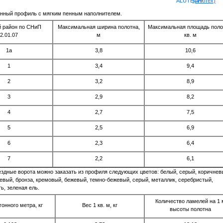
(Алютех)
нный профиль с мягким пенным наполнителем.
й район по СНиП
Максимальная ширина полотна,
Максимальная площадь поло
2.01.07
м
кв. м
1а
3,8
10,6
1
3,4
9,4
2
3,2
8,9
3
2,9
8,2
4
2,7
7,5
5
2,5
6,9
6
2,3
6,4
7
2,2
6,1
здные ворота можно заказать из профиля следующих цветов: белый, серый, коричнев
евый, бронза, кремовый, бежевый, темно-бежевый, серый, металлик, серебристый,
ь, зеленая ель.
Количество ламелей на 1 
гонного метра, кг
Вес 1 кв. м, кг
высоты полотна