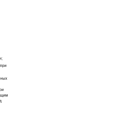
и;
 при
нных
ри
ющим
д