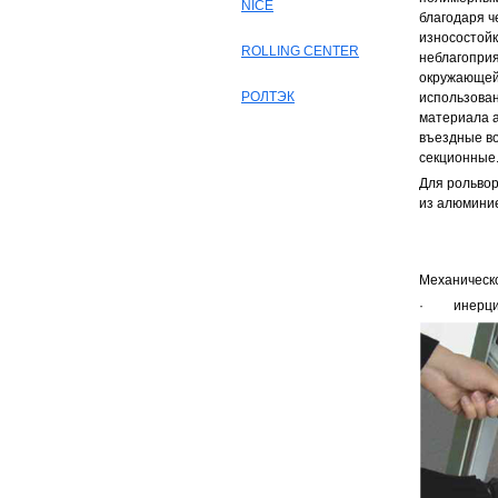
NICE
благодаря ч
износостойк
ROLLING CENTER
неблагопри
окружающей 
РОЛТЭК
использован
материала 
въездные во
секционные
Для рольвор
из алюмини
Механическо
· инерцион