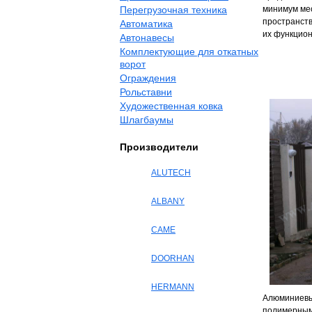
Перегрузочная техника
минимум мес
пространств
Автоматика
их функцио
Автонавесы
Комплектующие для откатных
ворот
Ограждения
Рольставни
Художественная ковка
Шлагбаумы
Производители
ALUTECH
ALBANY
CAME
DOORHAN
HERMANN
Алюминиевы
полимерным