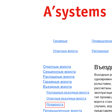
Гаражные
Промышленн
Откатные ворота
Распашные
Въезд
Откатные ворота
Секционные ворота
Въездные ро
Распашные ворота
одновремен
Гаражные ворота
рольставни,
Въездные ворота
рассчитаны 
Распашные въездные ворота
эксплуатаци
тип проема 
Откатные въездные ворота
ворота стан
Рольворота
случаях, ко
Промышленные ворота
представля