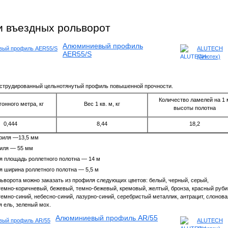
 въездных рольворот
Алюминиевый профиль
ALUTECH
AER55/S
(Алютех)
струдированный цельнотянутый профиль повышенной прочности.
Количество ламелей на 1 
гонного метра, кг
Вес 1 кв. м, кг
высоты полотна
0,444
8,44
18,2
филя —13,5 мм
иля — 55 мм
 площадь роллетного полотна — 14 м
 ширина роллетного полотна — 5,5 м
ьворота можно заказать из профиля следующих цветов: белый, черный, серый,
темно-коричневый, бежевый, темно-бежевый, кремовый, желтый, бронза, красный руби
темно-синий, небесно-синий, лазурно-синий, серебристый металлик, антрацит, слонова
я ель, зеленый мох.
Алюминиевый профиль AR/55
ALUTECH