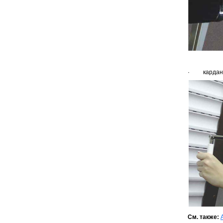
· кардан (
См. также: