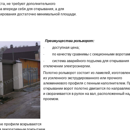
та, не требуют дополнительного
а впереди себя для открывания, а для
нирования достаточно минимальной площади.
Преимущества рольворот:
· доступная цена;
· по качеству сравнимы с секционными воротам
· система аварийного подъема для открывания
отключении электроэнергии.
Полотно рольворот состоит из ламелей, изготовле
из усиленного экструдированного или прочного
алюминиевого профиля с пенным наполнителем. П
открывании ворот полотно двигается по направля
и сворачивается в рулон на вал, расположенный на
проемом.
е профили вскрываются
 декоративным покрытием,